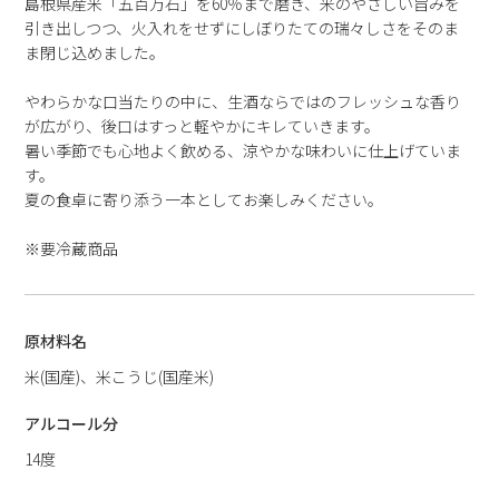
島根県産米「五百万石」を60％まで磨き、米のやさしい旨みを
引き出しつつ、火入れをせずにしぼりたての瑞々しさをそのま
ま閉じ込めました。
やわらかな口当たりの中に、生酒ならではのフレッシュな香り
が広がり、後口はすっと軽やかにキレていきます。
暑い季節でも心地よく飲める、涼やかな味わいに仕上げていま
す。
夏の食卓に寄り添う一本としてお楽しみください。
※要冷蔵商品
原材料名
米(国産)、米こうじ(国産米)
アルコール分
14度