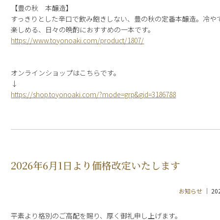
【豊の秋 本醸造】
すっきりとした辛口で飲み飽きしない、豊の秋の定番本醸造。冷や
楽しめる、日々の晩酌におすすめの一本です。
https://www.toyonoaki.com/product/1807/
オンラインショップはこちらです。
↓
https://shop.toyonoaki.com/?mode=grp&gid=3186788
2026年6月1日より価格改定いたします
お知らせ
20
平素より格別のご高配を賜り、厚く御礼申し上げます。