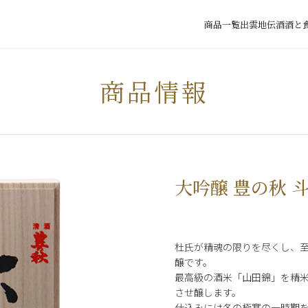
商品一覧
出雲地伝酒
酒と
商品情報
大吟醸 豊の秋 
杜氏が精魂の限りを尽くし、
醸です。
最高級の酒米「山田錦」を精米
させ醸します。
仕込みには冬の極寒の一時期