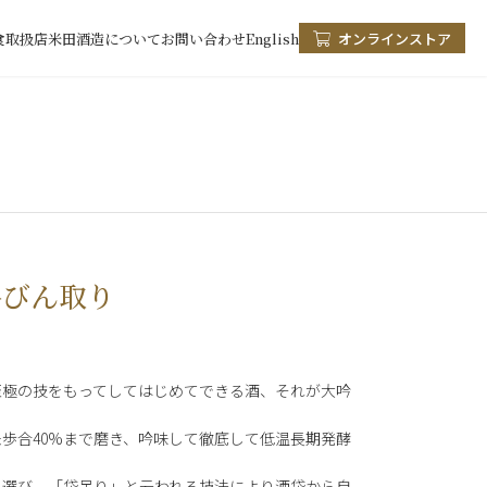
食
取扱店
米田酒造について
お問い合わせ
English
オンラインストア
斗びん取り
至極の技をもってしてはじめてできる酒、それが大吟
歩合40%まで磨き、吟味して徹底して低温長期発酵
を選び、「袋吊り」と云われる技法により酒袋から自