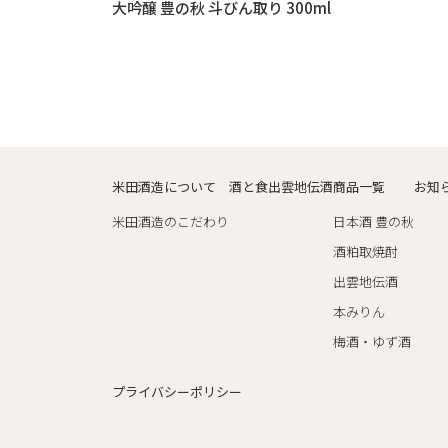
大吟醸 豊の秋 斗びん取り 300ml
米田酒造について
酒と食
出雲地伝酒
商品一覧
お知
米田酒造のこだわり
日本酒 豊の秋
酒粕取焼酎
出雲地伝酒
本みりん
梅酒・ゆず酒
プライバシーポリシー