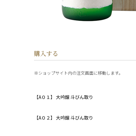
購入する
ショップサイト内の注文画面に移動します。
【A０１】 大吟醸 斗びん取り
【A０２】 大吟醸 斗びん取り