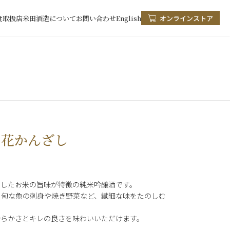
食
取扱店
米田酒造について
お問い合わせ
English
オンラインストア
 花かんざし
としたお米の旨味が特徴の純米吟醸酒です。
、旬な魚の刺身や焼き野菜など、繊細な味をたのしむ
滑らかさとキレの良さを味わいいただけます。