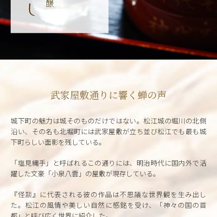
武家屋敷通りに響く蝉の声
城下町の魅力は城そのものだけではない。松江城の堀川の北側
沿い、その名も北堀町には武家屋敷が立ち並び松江でも最も城
下町らしい面影を残している。
「塩見縄手」と呼ばれるこの通りには、明治時代に国内外で活
躍した文豪「小泉八雲」の屋敷が現存している。
『怪談』に代表される彼の作品は不思議な世界観を生み出し
た。松江の風情や美しい自然に感銘を受け、「神々の国の首
都」と呼び広く世界に紹介した。