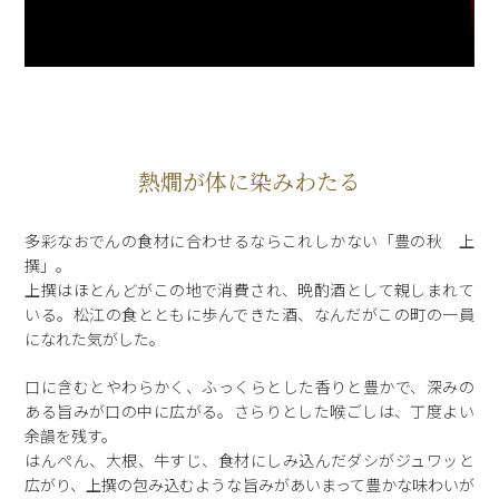
熱燗が体に染みわたる
多彩なおでんの食材に合わせるならこれしかない「豊の秋 上
撰」。
上撰はほとんどがこの地で消費され、晩酌酒として親しまれて
いる。松江の食とともに歩んできた酒、なんだがこの町の一員
になれた気がした。
口に含むとやわらかく、ふっくらとした香りと豊かで、深みの
ある旨みが口の中に広がる。さらりとした喉ごしは、丁度よい
余韻を残す。
はんぺん、大根、牛すじ、食材にしみ込んだダシがジュワッと
広がり、上撰の包み込むような旨みがあいまって豊かな味わいが